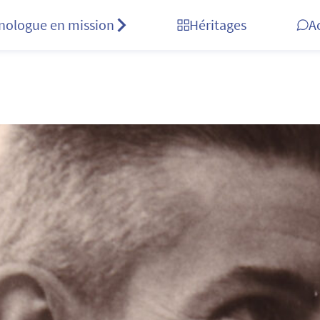
nologue en mission
Héritages
A